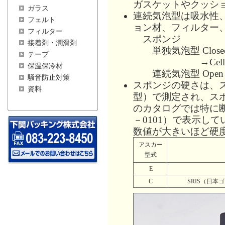
ガスケットやクッシ
ガラス
連続気泡型は吸水性
フェルト
ョン材、フィルター
フィルター
スポンジ
接着剤・潤滑剤
単独気泡型 Closed Ce
テープ
→Cellular 
保温保冷材
連続気泡型 Open Cel
騒音防止対策
スポンジの硬さは、
資料
型）で測定され、ス
のカタログでは特に断
－0101）で表示して
数値が大きいほど硬
アスカー
型式
E
C
SRIS（日本