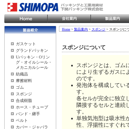
Home
>
製品案内
>
スポンジ
> スポンジに
ガスケット
スポンジについて
グランドパッキン
Uパッキン・Oリン
グ・オイルシール・
スポンジとは、ゴム
メカニカルシール
により生ずるガスに
紡織品
のです。
摩擦材料
発泡体を構成してい
ゴム
す。
スポンジ
各セルが完全に独立
合成樹脂
隣接するセルと連続
ホース・チューブ
す。
バンド・継手
単独気泡型は吸水性
ベルト
性、浮揚性にすぐれ
カバー・ジャバラ