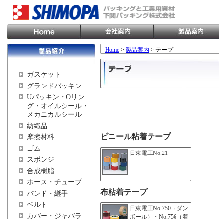
Home
>
製品案内
> テープ
ガスケット
グランドパッキン
Uパッキン・Oリン
グ・オイルシール・
メカニカルシール
紡織品
ビニール粘着テープ
摩擦材料
ゴム
日東電工No.21
スポンジ
合成樹脂
ホース・チューブ
布粘着テープ
バンド・継手
ベルト
日東電工No.750（ダン
カバー・ジャバラ
ボール）・No.756（着