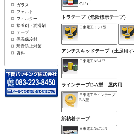
色品）
ガラス
フェルト
トラテープ（危険標示テープ）
フィルター
接着剤・潤滑剤
日東電工トラⅡ型
テープ
保温保冷材
騒音防止対策
アンチスキッドテープ（土足用す
資料
日東電工AS-127
ラインテープE-A型 屋内用
日東電工ラインテープ
E-A型
紙粘着テープ
日東電工No.720N