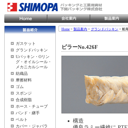
Home
>
製品案内
>
グランドパッキン
> 
ガスケット
ピラーNo.426F
グランドパッキン
Uパッキン・Oリン
グ・オイルシール・
メカニカルシール
紡織品
摩擦材料
ゴム
スポンジ
合成樹脂
ホース・チューブ
バンド・継手
ベルト
構造
カバー・ジャバラ
優良ラミー繊維に PT