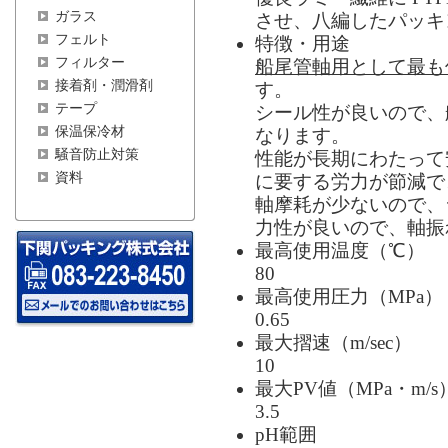
ガラス
させ、八編したパッキ
フェルト
特徴・用途
フィルター
船尾管軸用として最も
接着剤・潤滑剤
す。
テープ
シール性が良いので、
保温保冷材
なります。
騒音防止対策
性能が長期にわたって
資料
に要する労力が節減で
軸摩耗が少ないので、
力性が良いので、軸振
最高使用温度（℃）
80
最高使用圧力（MPa）
0.65
最大摺速（m/sec）
10
最大PV値（MPa・m/s
3.5
pH範囲