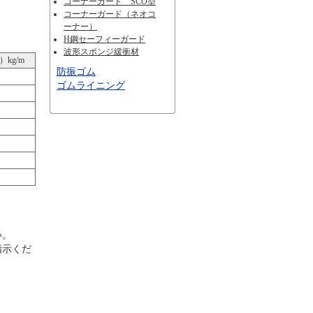
コーナーガード SCO型
コーナーガード（ネオコ
ーナー）
H鋼セーフィーガード
波形スポンジ緩衝材
kg/m
防振ゴム
ゴムライニング
い。
指示くだ