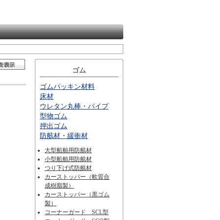
ゴム
ゴムパッキン材料
床材
ウレタン丸棒・パイプ
型物ゴム
押出ゴム
防舷材・緩衝材
大型船舶用防舷材
小型船舶用防舷材
つり下げ式防舷材
カーストッパー（軟質合
成樹脂製）
カーストッパー（黒ゴム
製）
コーナーガード SCL型