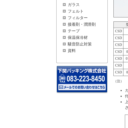
ガラス
フェルト
フィルター
接着剤・潤滑剤
テープ
CSD
保温保冷材
CSD
騒音防止対策
CSD
資料
CSD
CSD
CSD
CSD
（注） 