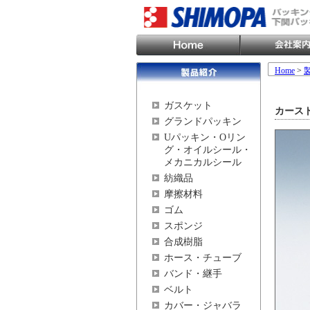
Home
>
ガスケット
カース
グランドパッキン
Uパッキン・Oリン
グ・オイルシール・
メカニカルシール
紡織品
摩擦材料
ゴム
スポンジ
合成樹脂
ホース・チューブ
バンド・継手
ベルト
カバー・ジャバラ