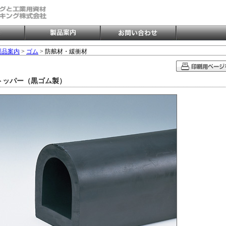
製品案内
>
ゴム
> 防舷材・緩衝材
トッパー（黒ゴム製）