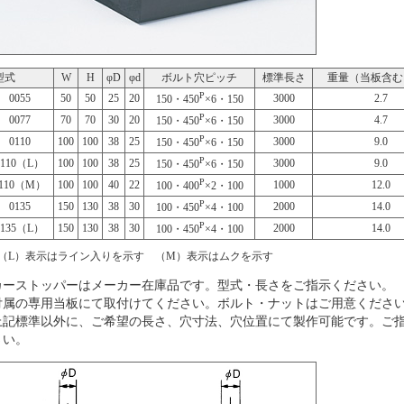
型式
W
H
φD
φd
ボルト穴ピッチ
標準長さ
重量（当板含む）
P
0055
50
50
25
20
3000
2.7
150・450
×6・150
P
0077
70
70
30
20
3000
4.7
150・450
×6・150
P
0110
100
100
38
25
3000
9.0
150・450
×6・150
P
0110（L）
100
100
38
25
3000
9.0
150・450
×6・150
P
0110（M）
100
100
40
22
1000
12.0
100・400
×2・100
P
0135
150
130
38
30
2000
14.0
100・450
×4・100
P
0135（L）
150
130
38
30
2000
14.0
100・450
×4・100
（L）表示はライン入りを示す （M）表示はムクを示す
カーストッパーはメーカー在庫品です。型式・長さをご指示ください。
付属の専用当板にて取付けてください。ボルト・ナットはご用意くださ
上記標準以外に、ご希望の長さ、穴寸法、穴位置にて製作可能です。ご
さい。