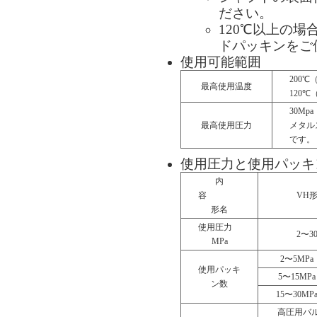
ださい。
120℃以上の場
ドパッキンをご
使用可能範囲
200
最高使用温度
120℃
30Mpa
最高使用圧力
メタル
です。
使用圧力と使用パッキ
内
容
VH
形名
使用圧力
2〜3
MPa
2〜5MPa
使用パッキ
5〜15MP
ン数
15〜30MP
高圧用バ