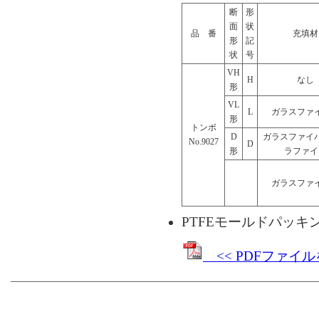
断
形
面
状
品 番
充填材
形
記
状
号
VH
H
なし
形
VL
L
ガラスファ
形
トンボ
D
ガラスファイ
No.9027
D
形
ラファイ
ガラスファ
PTFEモールドパッキ
<< PDFファイ