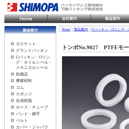
Home
>
製品案内
>
Uパッキン・Oリング・
ガスケット
トンボNo.9027 PTFE
グランドパッキン
Uパッキン・Oリン
グ・オイルシール・
メカニカルシール
紡織品
摩擦材料
ゴム
スポンジ
合成樹脂
ホース・チューブ
バンド・継手
ベルト
カバー・ジャバラ