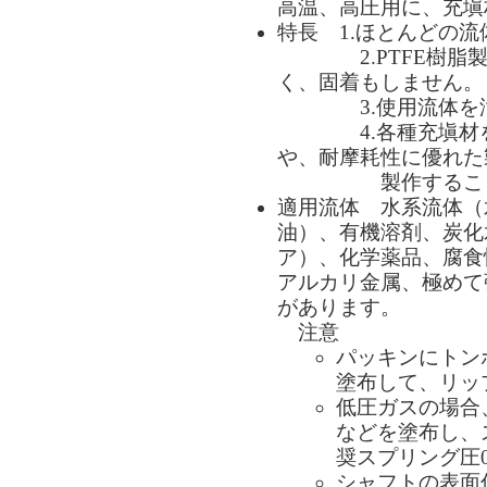
高温、高圧用に、充塡
特長 1.ほとんどの
2.PTFE樹脂製
く、固着もしません。
3.使用流体を汚
4.各種充塡材を使
や、耐摩耗性に優れた
製作することが
適用流体 水系流体（
油）、有機溶剤、炭化
ア）、化学薬品、腐食
アルカリ金属、極めて
があります。
注意
パッキンにトンボ
塗布して、リッ
低圧ガスの場合、
などを塗布し、
奨スプリング圧0.
シャフトの表面仕