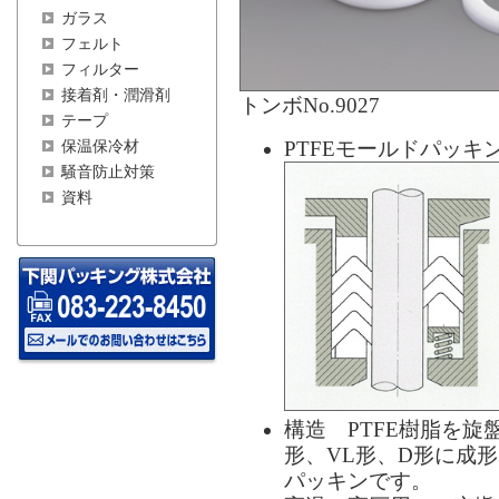
ガラス
フェルト
フィルター
接着剤・潤滑剤
トンボNo.9027
テープ
PTFEモールドパッキ
保温保冷材
騒音防止対策
資料
構造 PTFE樹脂を旋
形、VL形、D形に成
パッキンです。