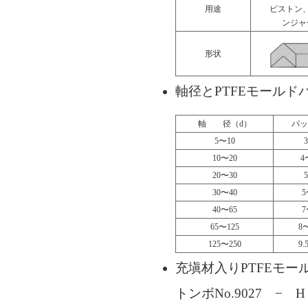
用途
ピストン
ンジャ
形状
軸径とPTFEモールド
軸 径（d）
パッ
5〜10
10〜20
4
20〜30
30〜40
5
40〜65
7
65〜125
8〜
125〜250
9.
充塡材入りPTFEモー
トンボNo.9027 −