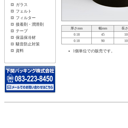
ガラス
フェルト
フィルター
接着剤・潤滑剤
厚さmm
幅mm
長さ
テープ
0.18
45
10
保温保冷材
0.18
90
10
騒音防止対策
資料
1個単位での販売です。