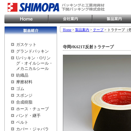
Home
>
製品案内
>
テープ
> トラテープ（
ガスケット
寺岡#K621T反射トラテープ
グランドパッキン
Uパッキン・Oリン
グ・オイルシール・
メカニカルシール
紡織品
摩擦材料
ゴム
スポンジ
合成樹脂
ホース・チューブ
バンド・継手
ベルト
カバー・ジャバラ