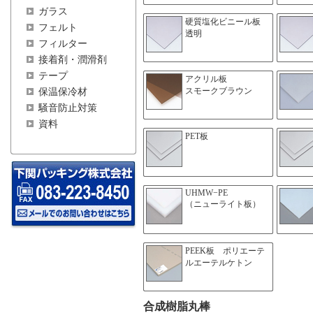
ガラス
硬質塩化ビニール板
フェルト
透明
フィルター
接着剤・潤滑剤
テープ
アクリル板
スモークブラウン
保温保冷材
騒音防止対策
資料
PET板
UHMW−PE
（ニューライト板）
PEEK板 ポリエーテ
ルエーテルケトン
合成樹脂丸棒