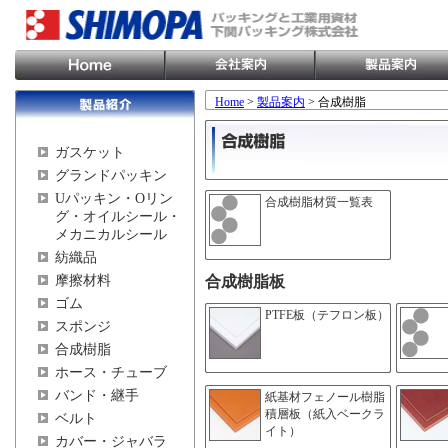
Home
>
製品案内
> 合成樹脂
ガスケット
グランドパッキン
Uパッキン・Oリン
合成樹脂材質一覧表
グ・オイルシール・
メカニカルシール
紡織品
摩擦材料
合成樹脂板
ゴム
PTFE板（テフロン板）
スポンジ
合成樹脂
ホース・チューブ
バンド・継手
紙基材フェノール樹脂
積層板（紙入ベークラ
ベルト
イト）
カバー・ジャバラ