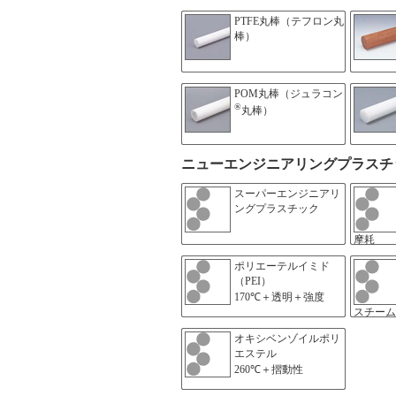
PTFE丸棒（テフロン丸
棒）
POM丸棒（ジュラコン
®
丸棒）
ニューエンジニアリングプラスチ
スーパーエンジニアリ
ングプラスチック
摩耗
ポリエーテルイミド
（PEI）
170℃＋透明＋強度
スチーム
オキシベンゾイルポリ
エステル
260℃＋摺動性