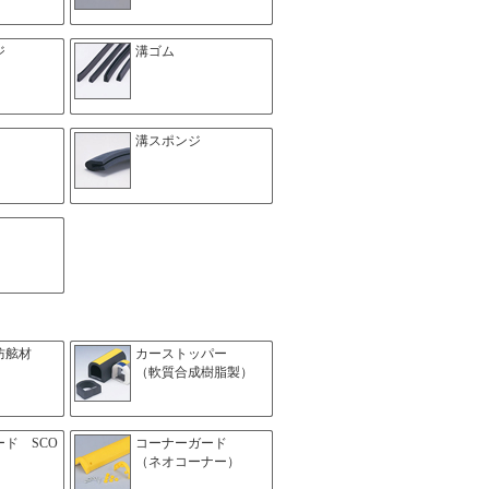
ジ
溝ゴム
溝スポンジ
防舷材
カーストッパー
（軟質合成樹脂製）
ド SCO
コーナーガード
（ネオコーナー）