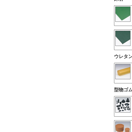
ウレタ
型物ゴ