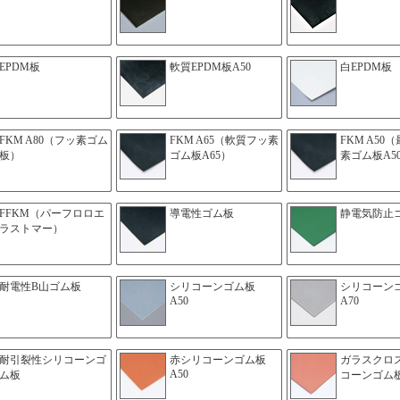
EPDM板
軟質EPDM板A50
白EPDM板
FKM A80（フッ素ゴム
FKM A65（軟質フッ素
FKM A50
板）
ゴム板A65）
素ゴム板A5
FFKM（パーフロロエ
導電性ゴム板
静電気防止
ラストマー）
耐電性B山ゴム板
シリコーンゴム板
シリコー
A50
A70
耐引裂性シリコーンゴ
赤シリコーンゴム板
ガラスクロ
A50
ム板
コーンゴム