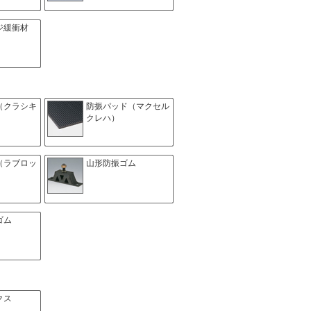
ジ緩衝材
（クラシキ
防振パッド（マクセル
クレハ）
（ラブロッ
山形防振ゴム
ゴム
クス