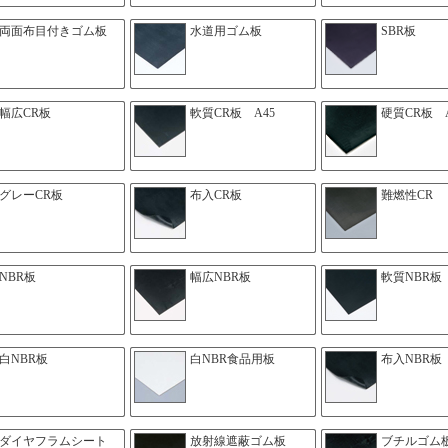
両面布目付きゴム板
水道用ゴム板
SBR板
幅広CR板
軟質CR板 A45
硬質CR板 A
グレーCR板
布入CR板
難燃性CR
NBR板
幅広NBR板
軟質NBR板 
白NBR板
白NBR食品用板
布入NBR板
ダイヤフラムシート
放射線遮蔽ゴム板
ブチルゴム板