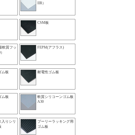
IIR）
CSM板
（最軟質フッ
FEPM(アフラス)
0）
ゴム板
耐電性ゴム板
ンゴム板
軟質シリコーンゴム板
A30
ス入りシリ
プーリーラッキング用
板
ゴム板