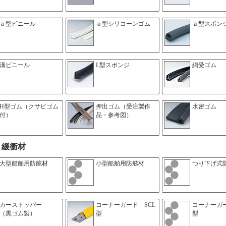
ａ型ビニール
ａ型シリコーンゴム
ａ型スポン
溝ビニール
L型スポンジ
網受ゴム
H型ゴム（クサビゴム
押出ゴム（受注製作
水密ゴム
付）
品・参考図）
・緩衝材
大型船舶用防舷材
小型船舶用防舷材
つり下げ式
カーストッパー
コーナーガード SCL
コーナーガー
（黒ゴム製）
型
型