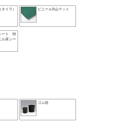
（タイラ）
ビニールB山マット
シート 特
ニル床シー
ゴム栓