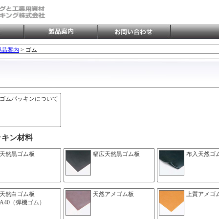
製品案内
> ゴム
ゴムパッキンについて
ッキン材料
天然黒ゴム板
幅広天然黒ゴム板
布入天然ゴ
天然白ゴム板
天然アメゴム板
上質アメゴ
A40（弾機ゴム）