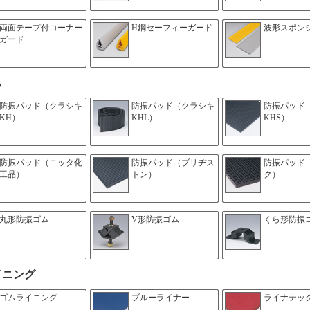
両面テープ付コーナー
H鋼セーフィーガード
波形スポン
ガード
ム
防振パッド（クラシキ
防振パッド（クラシキ
防振パッド
KH）
KHL）
KHS）
防振パッド（ニッタ化
防振パッド（ブリヂス
防振パッド
工品）
トン）
ク）
丸形防振ゴム
V形防振ゴム
くら形防振
イニング
ゴムライニング
ブルーライナー
ライナテッ