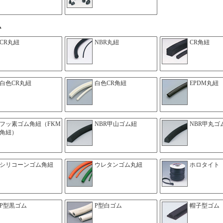
ム
CR丸紐
NBR丸紐
CR角紐
白色CR丸紐
白色CR角紐
EPDM丸紐
フッ素ゴム角紐（FKM
NBR甲山ゴム紐
NBR甲丸ゴ
角紐）
シリコーンゴム角紐
ウレタンゴム丸紐
ホロタイト
P型黒ゴム
P型白ゴム
帽子型ゴム