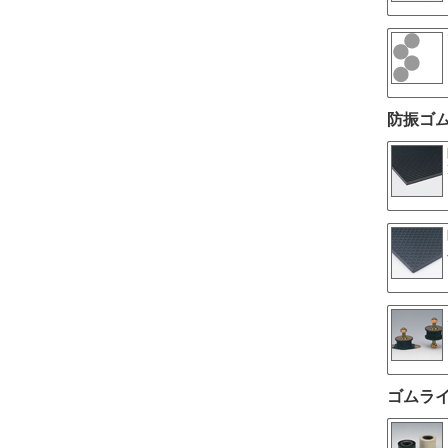
防振ゴ
ゴムラ