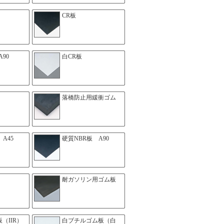
CR板
90
白CR板
落橋防止用緩衝ゴム
A45
硬質NBR板 A90
耐ガソリン用ゴム板
（IIR）
白ブチルゴム板（白