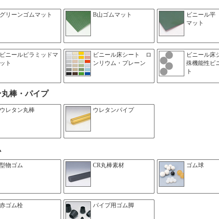
グリーンゴムマット
B山ゴムマット
ビニール平
マット
ビニールピラミッドマ
ビニール床シート ロ
ビニール床
ット
ンリウム・プレーン
殊機能性ビ
ト
ン丸棒・パイプ
ウレタン丸棒
ウレタンパイプ
ム
型物ゴム
CR丸棒素材
ゴム球
赤ゴム栓
パイプ用ゴム脚