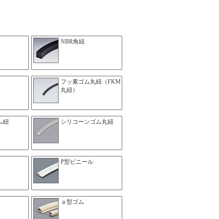
NBR角紐
フッ素ゴム丸紐（FKM
丸紐）
ム紐
シリコーンゴム丸紐
P型ビニール
ａ型ゴム