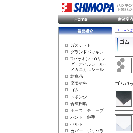
Home
>
ガスケット
グランドパッキン
Uパッキン・Oリン
グ・オイルシール・
メカニカルシール
紡織品
摩擦材料
ゴムパ
ゴム
スポンジ
合成樹脂
ホース・チューブ
バンド・継手
ベルト
カバー・ジャバラ