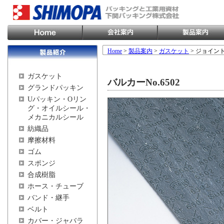
Home
>
製品案内
>
ガスケット
> ジョイン
ガスケット
バルカーNo.6502
グランドパッキン
Uパッキン・Oリン
グ・オイルシール・
メカニカルシール
紡織品
摩擦材料
ゴム
スポンジ
合成樹脂
ホース・チューブ
バンド・継手
ベルト
カバー・ジャバラ