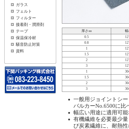
ガラス
フェルト
フィルター
接着剤・潤滑剤
厚さ㎜
幅
テープ
0.5
12
保温保冷材
0.8
12
騒音防止対策
1
12
資料
1.5
12
2
12
3
12
1
30
1.5
30
2
30
3
30
一般用ジョイントシー
バルカーNo.6500
幅広い用途に適用可能
有機繊維を必要最少量
び炭素繊維に、耐熱性