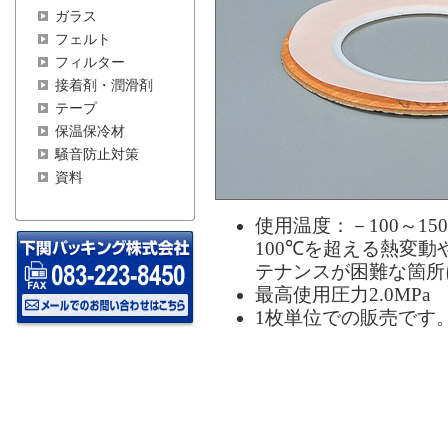
ガラス
フェルト
フィルター
接着剤・潤滑剤
テープ
保温保冷材
騒音防止対策
資料
使用温度：－100～15
100℃を超える熱変
テナンスが困難な箇所
最高使用圧力2.0MPa
1枚単位での販売です