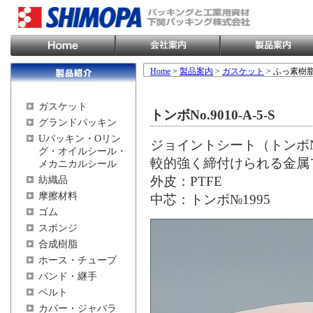
Home
>
製品案内
>
ガスケット
> ふっ素樹
ガスケット
トンボNo.9010-A-5-S
グランドパッキン
Uパッキン・Oリン
ジョイントシート（トンボ№
グ・オイルシール・
較的強く締付けられる金属
メカニカルシール
外皮：PTFE
紡織品
摩擦材料
中芯：トンボ№1995
ゴム
スポンジ
合成樹脂
ホース・チューブ
バンド・継手
ベルト
カバー・ジャバラ